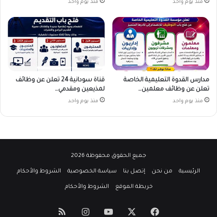
منذ يوم واحد
منذ يوم واحد
مدارس القدوة التعليمية الخاصة
قناة سودانية 24 تعلن عن وظائف
تعلن عن وظائف معلمين…
لمذيعين ومقدمي…
منذ يوم واحد
منذ يوم واحد
جميع الحقوق محفوظة 2026
الرئيسية
من نحن
إتصل بنا
سياسة الخصوصية
الشروط والأحكام
خريطة الموقع
الشروط والأحكام
‫X
فيسبوك
‫YouTube
انستقرام
ملخص