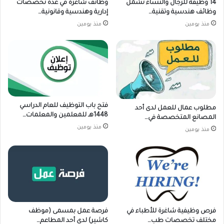
14 وظيفة للرجال والنساء تشمل
وظائف شاغرة في عدة تخصصات
وظائف هندسية وتقنية…
إدارية وهندسية وقانونية…
منذ يومين
منذ يومين
فتح باب التوظيف للعام الدراسي
مطلوب عمال للعمل لدى أحد
1448هـ للمعلمين والمعلمات…
المصانع المتخصصة في…
منذ يومين
منذ يومين
فرص وظيفية شاغرة للأطباء في
فرصة عمل بمسمى (موظف
مختلف تخصصات طب…
كاشير) لدى أحد المطاعم…