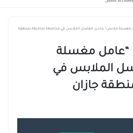
مغسلة ملابس” بإحدى مغاسل الملابس في محافظة صامطة بمنطقة
“عامل مغسلة
سل الملابس في
طقة جازان