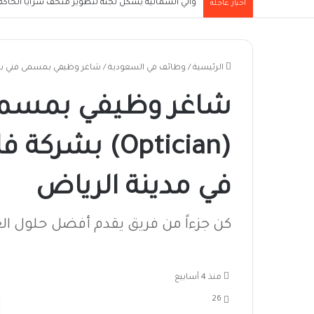
والي الشمالية يُشكل لجنة لتطوير متحف سرايا الحاكم ا
أخبار عاجلة
الرئيسية
/
وظائف في السعودية
/
شاغر وظيفي بمسمى فني بصريات (Optician) بشركة فايف سيزون للنظا
شاغر وظيفي بمسمى
(Optician) ب
في مدينة الرياض
كن جزءاً من فريق يقدم أفضل حلول العن
منذ 4 أسابيع
26