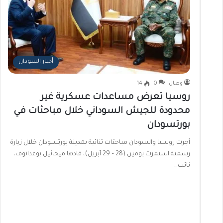
أخبار السودان
وصال
0
14
روسيا تعرض مساعدات عسكرية غير
محدودة للجيش السوداني خلال مباحثات في
بورتسودان
أجرت روسيا والسودان مباحثات ثنائية بمدينة بورتسودان خلال زيارة
رسمية استمرت يومين (28 – 29 أبريل)، قادها ميخائيل بوغدانوف،
نائب…