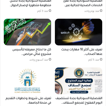
القنصلية السودانية بجدة تعزز
القنصلية السودانية بجدة تدشّن
الخدمات الصحية للجالية عبر…
منظومة متطورة لإصدار الجواز…
منذ يوم واحد
منذ 3 أيام
تعرف على أكثر 10 مهارات يبحث
كل ما تحتاج معرفته لتأسيس
عنها أصحاب…
مشروع غذائي مرخص…
منذ 5 أيام
منذ أسبوع واحد
القنصلية السودانية بجدة تستضيف
تعرف على شروط وخطوات التقديم
اليوم المفتوح لمجمع السقاف…
في منحة الجامعة…