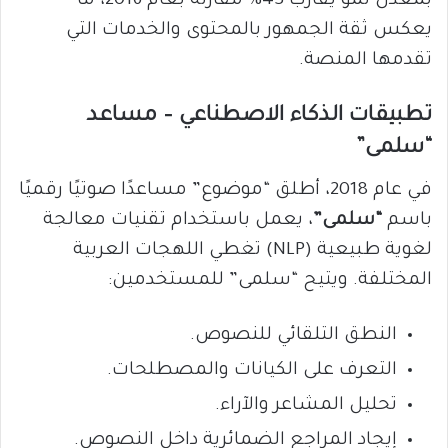
بمعدل نمو يقارب 43% مقارنة بعام 2016، ما
يعكس ثقة الجمهور بالمحتوى والخدمات التي
تقدمها المنصة.
تطبيقات الذكاء الاصطناعي – مساعد
“سلمى”
في عام 2018، أطلق “موضوع” مساعدًا صوتيًا رقميًا
باسم
“سلمى”
، يعمل باستخدام تقنيات معالجة
لغوية طبيعية (NLP) تغطي اللهجات العربية
المختلفة. ويتيح “سلمى” للمستخدمين:
النطق التلقائي للنصوص.
التعرف على الكيانات والمصطلحات.
تحليل المشاعر والآراء.
إيجاد المراجع الضمائرية داخل النصوص.