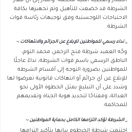
انتشار وتغطية أمنيّة محكمة. وأشار إلى أن مقار
الشرطة قد خضعت للتأهيل وتم تجهيزها بكافة
الاحتياجات اللوجستية وفق توجيهات رئاسة قوات
الشرطة.
_ نداء رسمي للمواطنين للإبلاغ عن الجرائم والانتهاكات :-
وجّه العميد شرطة فتح الرحمن محمد التوم،
الناطق الرسمي باسم قوات الشرطة، نداءً عاجلًا
للمواطنين بضرورة التوجه إلى أقسام الشرطة
للإبلاغ عن أي جرائم أو انتهاكات قانونية تعرضوا لها.
وشدد على أن التبليغ يمثل الخطوة الأولى نحو
العدالة، ومفتاحًا لتحديد هوية الجناة وتقديمهم
للمحاكمة.
_ الشرطة تؤكد التزامها الكامل بحماية المواطنين :-
اختتمت شرطة الخرطوم بيانها بتأكيد التزامها