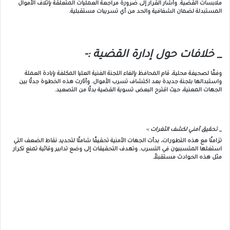
ملابسات القضية. وأشار القرار إلى ضرورة مراجعة العمليات المتعلقة بإتلاف الأموال
المستبدلة لضمان الشفافية والحد من أي تسريبات مستقبلية.
_ خلافات حول إدارة القضية :-
وفقًا لصحيفة محلية، قام المحافظ بإلغاء اللجنة الفنية العليا المكلفة بإبادة العملة
واستبدالها بلجنة جديدة بعد اكتشاف تسرب الأموال. وأثارت هذه الخطوة جدلًا بين
الجهات المعنية، حيث اقترح البعض تسوية القضية بدلًا من التصعيد.
_ تحقيق أمني لكشف الثغرات :-
تزامنًا مع هذه التطورات، بدأت الجهات الأمنية تحقيقًا شاملًا لتحديد نقاط الضعف التي
استغلها المتسببون في التسرب. وتهدف التحقيقات إلى وضع تدابير وقائية تمنع تكرار
مثل هذه الحوادث مستقبلاً.