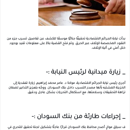
بدأت نيابة الجرائم الاقتصادية تحقيقًا جنائيًا موسعًا للكشف عن تفاصيل تسرب جزء من
النقود المخصصة للإتلاف عبر الحرق. وتم فتح القضية بناءً على معلومات تفيد بوجود
خلل أمني في آلية الإتلاف.
_ زيارة ميدانية لرئيس النيابة :-
أجرى رئيس نيابة الجرائم الاقتصادية، مولانا د. عامر محمد إبراهيم، زيارة تفقدية إلى
الخزينة المشتبه بأنها مصدر التسرب داخل بنك السودان. ووجّه بتعزيز التدابير لضمان
نزاهة التحقيقات وسلامتها، مع استكمال التحريات بشكل عاجل ودقيق.
_ إجراءات طارئة من بنك السودان :-
ف سياق موازٍ، أصدر محافظ بنك السودان قرارًا عاجلًا بتشكيل لجنة تحقيق للتحري في