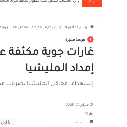
والي الشمالية يُشكل لجنة لتطوير متحف سرايا الحاكم ا
أخبار عاجلة
الرئيسية
/
أخبار السودان
/
غارات جوية مكثفة على الفاشر وقط
فرصة مميزة
غارات جوية مكثفة 
إمداد المليشيا
إستهداف معاقل المليشيا بضربات م
فبراير 22, 2025
16
باقي 
دقيقة واحدة